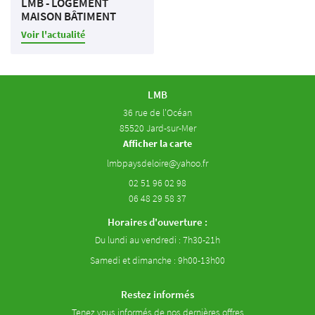
LMB - LOGEMENT
Avis
Restez infor
MAISON BÂTIMENT
Contact
Voir l'actualité
INSCRIPTION NEWS
LMB
36 rue de l'Océan
85520 Jard-sur-Mer
Afficher la carte
02 51 96 02 98
06 48 29 58 37
Horaires d'ouverture :
Du lundi au vendredi : 7h30-21h
Samedi et dimanche : 9h00-13h00
Restez informés
Tenez vous informés de nos dernières offres