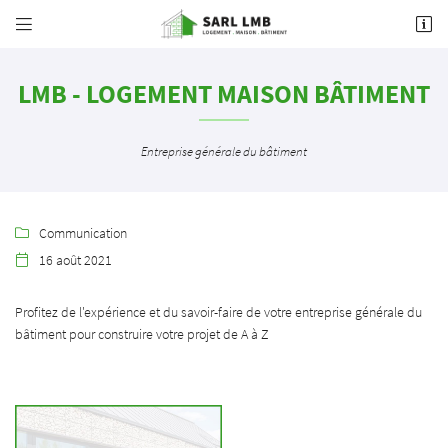


36 rue de l'Océan
85520 Jard-sur-Mer
LMB - LOGEMENT MAISON BÂTIMENT
02 51 96 02 98
Entreprise générale du bâtiment
Communication

16 août 2021

Adresse email de réception

Profitez de l'expérience et du savoir-faire de votre entreprise générale du
bâtiment pour construire votre projet de A à Z
En cochant cette case, vous consentez à recevoir nos propositions commerciales à l'adresse
email indiqué ci-dessus. Vous pouvez vous désinscrire à tout moment en utilisant
le
formulaire de désinscription
.
INSCRIPTION