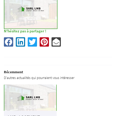
N'hésitez pas à partager !
Une questio
Accueil
Récemment
Votre projet
D'autres actualités qui pourraient vous intéresser
02 51 96 02 98
Nos activités
En images
Actualités